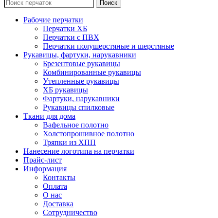
Поиск
Рабочие перчатки
Перчатки ХБ
Перчатки с ПВХ
Перчатки полушерстяные и шерстяные
Рукавицы, фартуки, нарукавники
Брезентовые рукавицы
Комбинированные рукавицы
Утепленные рукавицы
ХБ рукавицы
Фартуки, нарукавники
Рукавицы спилковые
Ткани для дома
Вафельное полотно
Холстопрошивное полотно
Тряпки из ХПП
Нанесение логотипа на перчатки
Прайс-лист
Информация
Контакты
Оплата
О нас
Доставка
Сотрудничество