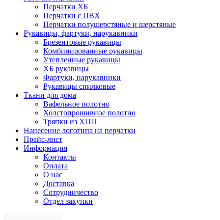
Перчатки ХБ
Перчатки с ПВХ
Перчатки полушерстяные и шерстяные
Рукавицы, фартуки, нарукавники
Брезентовые рукавицы
Комбинированные рукавицы
Утепленные рукавицы
ХБ рукавицы
Фартуки, нарукавники
Рукавицы спилковые
Ткани для дома
Вафельное полотно
Холстопрошивное полотно
Тряпки из ХПП
Нанесение логотипа на перчатки
Прайс-лист
Информация
Контакты
Оплата
О нас
Доставка
Сотрудничество
Отдел закупки