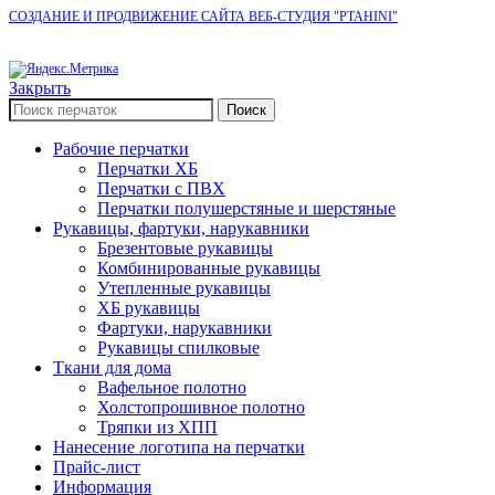
СОЗДАНИЕ И ПРОДВИЖЕНИЕ САЙТА ВЕБ-СТУДИЯ "PTAHINI"
Закрыть
Поиск
Рабочие перчатки
Перчатки ХБ
Перчатки с ПВХ
Перчатки полушерстяные и шерстяные
Рукавицы, фартуки, нарукавники
Брезентовые рукавицы
Комбинированные рукавицы
Утепленные рукавицы
ХБ рукавицы
Фартуки, нарукавники
Рукавицы спилковые
Ткани для дома
Вафельное полотно
Холстопрошивное полотно
Тряпки из ХПП
Нанесение логотипа на перчатки
Прайс-лист
Информация